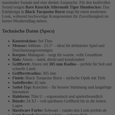
maximales Sustain und eine direkte Ansprache. Für den kraftvollen
Sound sorgen
Bare Knuckle Aftermath Tiger Humbucker.
Das
Edeldesign in
Black Turquoise Burst
sorgt für einen modernen
Look, während hochwertige Komponenten für Zuverlässigkeit im
harten Musikeralltag stehen.
Technische Daten (Specs)
Konstruktion:
Set-Thru
Mensur:
648mm - 25.5" – ideal für definiertes Spiel und
Durchsetzungsvermögen
Korpus:
Mahagoni – sorgt für warme, volle Grundtöne
Hals:
Ahorn – stabil, direkt und komfortabel
Griffbrett:
Ahorn mit
305 mm Radius
– perfekt für Soli und
schnelle Läufe
Griffbrettradius:
305 mm
Finish:
Black Turquoise Burst – stylische Optik mit Tiefe
Sattelbreite:
42 mm
Sattel-Typ:
Knochen – für bessere Stimmung und langlebige
Intonation
Halsform:
Thin U – ergonomisch und spielerfreundlich
Bünde:
24 XJ – voll spielbares Griffbrett bis in die hohen
Lagen
Hardware Farbe:
Schwarz – rundet den Look perfekt ab
Gurt-Knopf:
Dunlop Locking – sicherer Halt