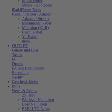
In-Ear Hörer
Studio - Kopfhörer
iPad iPhone Tools
Kabel / Stecker / Adapter
Adapter / Stecker
Instrumentenkabel
Mikrofon (XLR)
Cinch Kabel
Y - Kabel
mehr...
OUTLET
Gitarre und Bass
Tasten
DJ
Drums
PA und Beschallung
Recording
Archiv
Geschenk-Ideen
Infos
News & Events
25 Jahre
Blackstar Neuheiten
Boss Neuheiten
ESP / LTD News