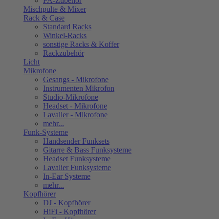
PA-Zubehör
Mischpulte & Mixer
Rack & Case
Standard Racks
Winkel-Racks
sonstige Racks & Koffer
Rackzubehör
Licht
Mikrofone
Gesangs - Mikrofone
Instrumenten Mikrofon
Studio-Mikrofone
Headset - Mikrofone
Lavalier - Mikrofone
mehr...
Funk-Systeme
Handsender Funksets
Gitarre & Bass Funksysteme
Headset Funksysteme
Lavalier Funksysteme
In-Ear Systeme
mehr...
Kopfhörer
DJ - Kopfhörer
HiFi - Kopfhörer