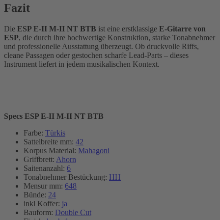
Fazit
Die
ESP E-II M-II NT BTB
ist eine erstklassige
E-Gitarre von
ESP
, die durch ihre hochwertige Konstruktion, starke Tonabnehmer
und professionelle Ausstattung überzeugt. Ob druckvolle Riffs,
cleane Passagen oder gestochen scharfe Lead-Parts – dieses
Instrument liefert in jedem musikalischen Kontext.
Specs ESP E-II M-II NT BTB
Farbe:
Türkis
Sattelbreite mm:
42
Korpus Material:
Mahagoni
Griffbrett:
Ahorn
Saitenanzahl:
6
Tonabnehmer Bestückung:
HH
Mensur mm:
648
Bünde:
24
inkl Koffer:
ja
Bauform:
Double Cut