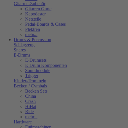
Gitarren-Zubehör
Gitarren Gurte
Kapodaster
Netzteile
Pedal-Boards & Cases
Plektren
mehr...
Drums & Percussion
Schlagzeug
Snares
E-Drums
E-Drumsets
E-Drum Komponenten
Soundmodule
Trigger
Kinder-Trommeln
Becken / Cymbals
Becken Sets
China
Crash
HiHat
Ride
mehr...
Hardware
Fußmaschinen