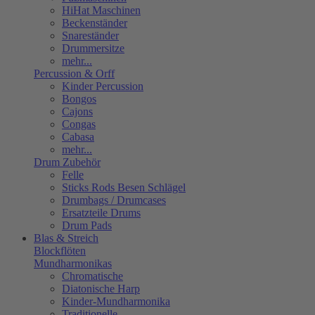
HiHat Maschinen
Beckenständer
Snareständer
Drummersitze
mehr...
Percussion & Orff
Kinder Percussion
Bongos
Cajons
Congas
Cabasa
mehr...
Drum Zubehör
Felle
Sticks Rods Besen Schlägel
Drumbags / Drumcases
Ersatzteile Drums
Drum Pads
Blas & Streich
Blockflöten
Mundharmonikas
Chromatische
Diatonische Harp
Kinder-Mundharmonika
Traditionelle