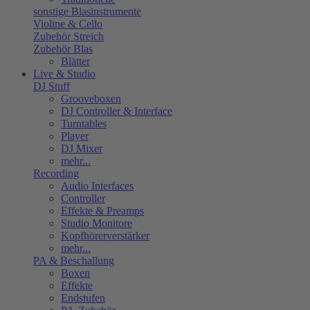
sonstige Blasinstrumente
Violine & Cello
Zubehör Streich
Zubehör Blas
Blätter
Live & Studio
DJ Stuff
Grooveboxen
DJ Controller & Interface
Turntables
Player
DJ Mixer
mehr...
Recording
Audio Interfaces
Controller
Effekte & Preamps
Studio Monitore
Kopfhörerverstärker
mehr...
PA & Beschallung
Boxen
Effekte
Endstufen