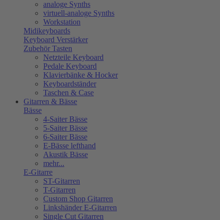
analoge Synths
virtuell-analoge Synths
Workstation
Midikeyboards
Keyboard Verstärker
Zubehör Tasten
Netzteile Keyboard
Pedale Keyboard
Klavierbänke & Hocker
Keyboardständer
Taschen & Case
Gitarren & Bässe
Bässe
4-Saiter Bässe
5-Saiter Bässe
6-Saiter Bässe
E-Bässe lefthand
Akustik Bässe
mehr...
E-Gitarre
ST-Gitarren
T-Gitarren
Custom Shop Gitarren
Linkshänder E-Gitarren
Single Cut Gitarren