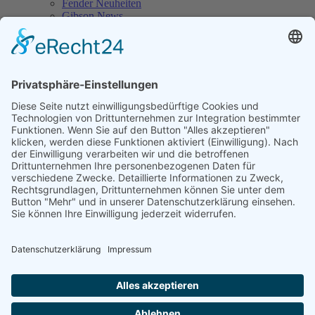
Fender Neuheiten
Gibson News
Gretsch Guitar News
Ibanez News
Jackson News
Kawai Neuheiten
Korg News
Roland Neuheiten
Sennheiser Neuheiten
Yamaha News
Musikhaus in Erfurt
Werkstatt & Service
Anfahrt
E-Mail Kontakt
Links
Jobangebote
Downloads
Information & FAQs
Versandhinweise
Zahlungen
Ratenkauf
AGB / Rechtliches
Impressum
Widerrufsbelehrung
Datenschutz