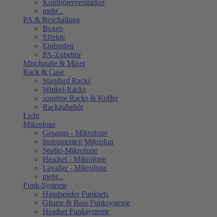
Kopfhörerverstärker
mehr...
PA & Beschallung
Boxen
Effekte
Endstufen
PA-Zubehör
Mischpulte & Mixer
Rack & Case
Standard Racks
Winkel-Racks
sonstige Racks & Koffer
Rackzubehör
Licht
Mikrofone
Gesangs - Mikrofone
Instrumenten Mikrofon
Studio-Mikrofone
Headset - Mikrofone
Lavalier - Mikrofone
mehr...
Funk-Systeme
Handsender Funksets
Gitarre & Bass Funksysteme
Headset Funksysteme