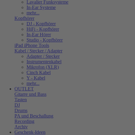
Lavalier Funksysteme
In-Ear Systeme
mehr...
Kopfhörer
DJ - Kopfhörer
HiFi - Kopfhörer
In-Ear Hörer
Studio - Kopfhörer
iPad iPhone Tools
Kabel / Stecker / Adapter
Adapter / Stecker
Instrumentenkabel
Mikrofon (XLR)
Cinch Kabel
Y - Kabel
mehr...
OUTLET
Gitarre und Bass
Tasten
DJ
Drums
PA und Beschallung
Recording
Archiv
Geschenk-Ideen