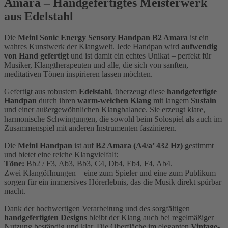
Amara – Handgefertigtes Meisterwerk
aus Edelstahl
Die
Meinl Sonic Energy Sensory Handpan B2 Amara
ist ein
wahres Kunstwerk der Klangwelt. Jede Handpan wird
aufwendig
von Hand gefertigt
und ist damit ein echtes Unikat – perfekt für
Musiker, Klangtherapeuten und alle, die sich von sanften,
meditativen Tönen inspirieren lassen möchten.
Gefertigt aus robustem
Edelstahl
, überzeugt diese
handgefertigte
Handpan
durch ihren
warm-weichen Klang
mit langem
Sustain
und einer außergewöhnlichen Klangbalance. Sie erzeugt klare,
harmonische Schwingungen, die sowohl beim Solospiel als auch im
Zusammenspiel mit anderen Instrumenten faszinieren.
Die
Meinl Handpan
ist auf
B2 Amara (A4/a’ 432 Hz)
gestimmt
und bietet eine reiche Klangvielfalt:
Töne:
Bb2 / F3, Ab3, Bb3, C4, Db4, Eb4, F4, Ab4.
Zwei Klangöffnungen – eine zum Spieler und eine zum Publikum –
sorgen für ein immersives Hörerlebnis, das die Musik direkt spürbar
macht.
Dank der hochwertigen Verarbeitung und des sorgfältigen
handgefertigten Designs
bleibt der Klang auch bei regelmäßiger
Nutzung beständig und klar. Die Oberfläche im eleganten
Vintage-