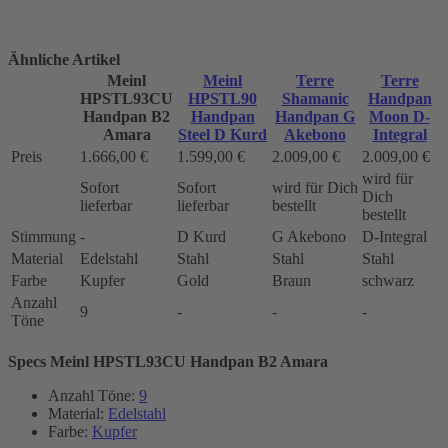
Ähnliche Artikel
Meinl
Meinl
Terre
Terre
HPSTL93CU
HPSTL90
Shamanic
Handpan
Handpan B2
Handpan
Handpan G
Moon D-
Amara
Steel D Kurd
Akebono
Integral
Preis
1.666,00 €
1.599,00 €
2.009,00 €
2.009,00 €
wird für
Sofort
Sofort
wird für Dich
Dich
lieferbar
lieferbar
bestellt
bestellt
Stimmung
-
D Kurd
G Akebono
D-Integral
Material
Edelstahl
Stahl
Stahl
Stahl
Farbe
Kupfer
Gold
Braun
schwarz
Anzahl
9
-
-
-
Töne
Specs Meinl HPSTL93CU Handpan B2 Amara
Anzahl Töne:
9
Material:
Edelstahl
Farbe:
Kupfer