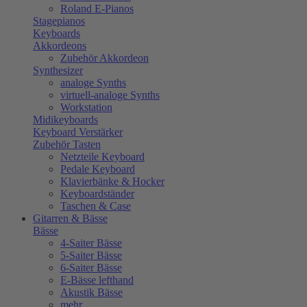
Roland E-Pianos
Stagepianos
Keyboards
Akkordeons
Zubehör Akkordeon
Synthesizer
analoge Synths
virtuell-analoge Synths
Workstation
Midikeyboards
Keyboard Verstärker
Zubehör Tasten
Netzteile Keyboard
Pedale Keyboard
Klavierbänke & Hocker
Keyboardständer
Taschen & Case
Gitarren & Bässe
Bässe
4-Saiter Bässe
5-Saiter Bässe
6-Saiter Bässe
E-Bässe lefthand
Akustik Bässe
mehr...