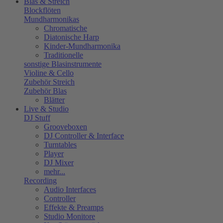
Blas & Streich
Blockflöten
Mundharmonikas
Chromatische
Diatonische Harp
Kinder-Mundharmonika
Traditionelle
sonstige Blasinstrumente
Violine & Cello
Zubehör Streich
Zubehör Blas
Blätter
Live & Studio
DJ Stuff
Grooveboxen
DJ Controller & Interface
Turntables
Player
DJ Mixer
mehr...
Recording
Audio Interfaces
Controller
Effekte & Preamps
Studio Monitore