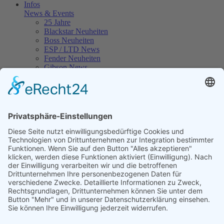
Infos
News & Events
25 Jahre
Blackstar Neuheiten
Boss Neuheiten
ESP / LTD News
Fender Neuheiten
Gibson News
Gretsch Guitar News
Ibanez News
Jackson News
Kawai Neuheiten
Korg News
Roland Neuheiten
Sennheiser Neuheiten
Yamaha News
Musikhaus in Erfurt
Werkstatt & Service
Anfahrt
E-Mail Kontakt
Links
Jobangebote
Downloads
Information & FAQs
Versandhinweise