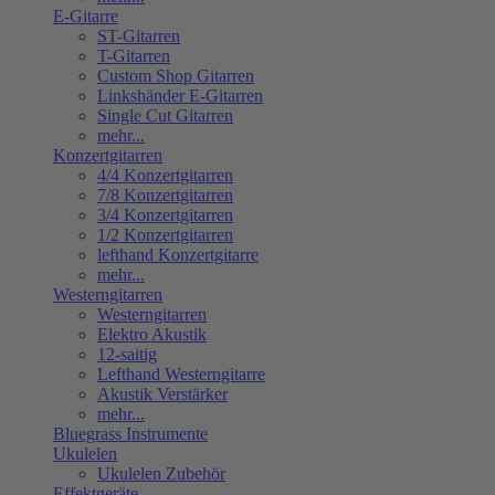
E-Gitarre
ST-Gitarren
T-Gitarren
Custom Shop Gitarren
Linkshänder E-Gitarren
Single Cut Gitarren
mehr...
Konzertgitarren
4/4 Konzertgitarren
7/8 Konzertgitarren
3/4 Konzertgitarren
1/2 Konzertgitarren
lefthand Konzertgitarre
mehr...
Westerngitarren
Westerngitarren
Elektro Akustik
12-saitig
Lefthand Westerngitarre
Akustik Verstärker
mehr...
Bluegrass Instrumente
Ukulelen
Ukulelen Zubehör
Effektgeräte