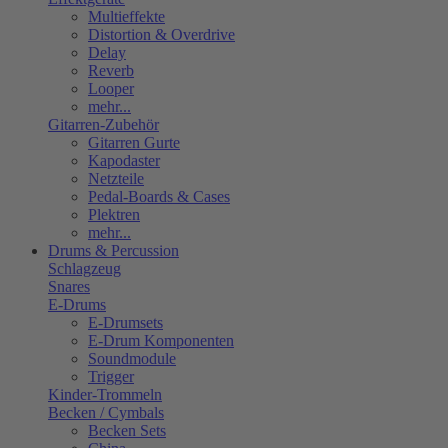
Multieffekte
Distortion & Overdrive
Delay
Reverb
Looper
mehr...
Gitarren-Zubehör
Gitarren Gurte
Kapodaster
Netzteile
Pedal-Boards & Cases
Plektren
mehr...
Drums & Percussion
Schlagzeug
Snares
E-Drums
E-Drumsets
E-Drum Komponenten
Soundmodule
Trigger
Kinder-Trommeln
Becken / Cymbals
Becken Sets