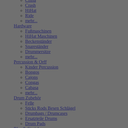
China
Crash
HiHat
Ride
mehr...
Hardware
Fußmaschinen
HiHat Maschinen
Beckenständer
Snareständer
Drummersitze
mehr...
Percussion & Orff
Kinder Percussion
Bongos
Cajons
Congas
Cabasa
mehr...
Drum Zubehör
Felle
Sticks Rods Besen Schlägel
Drumbags / Drumcases
Ersatzteile Drums
Drum Pads