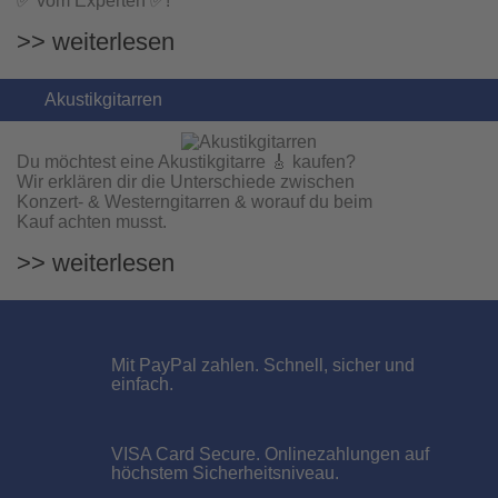
✅ vom Experten ✅!
>> weiterlesen
Akustikgitarren
Du möchtest eine Akustikgitarre 🎸 kaufen?
Wir erklären dir die Unterschiede zwischen
Konzert- & Westerngitarren & worauf du beim
Pioneer DJ XDJ-AN All-in-One DJ System 2-Kanal Mini
Kauf achten musst.
1.149,00 EUR
Sofort lieferbar
>> weiterlesen
Mit PayPal zahlen. Schnell, sicher und
einfach.
VISA Card Secure. Onlinezahlungen auf
höchstem Sicherheitsniveau.