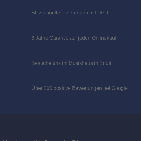
Blitzschnelle Lieferungen mit DPD
Roland V71 Sound Modul Retoure - RETOURE
2.449,00 EUR
Sofort lieferbar
3 Jahre Garantie auf jeden Onlinekauf
Besuche uns im Musikhaus in Erfurt
Über 200 positive Bewertungen bei Google
Rickenbacker RN95511 045-105 Rickenbacker Bass-Saiten
45,00 EUR
Sofort lieferbar