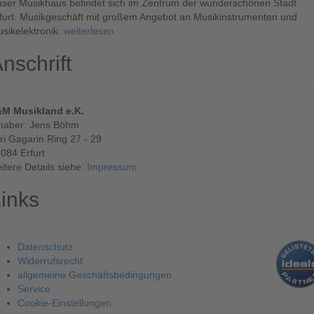
ser Musikhaus befindet sich im Zentrum der wunderschönen Stadt
furt. Musikgeschäft mit großem Angebot an Musikinstrumenten und
sikelektronik.
weiterlesen
nschrift
M Musikland e.K.
haber: Jens Böhm
ri Gagarin Ring 27 - 29
084 Erfurt
itere Details siehe:
Impressum
inks
Datenschutz
Widerrufsrecht
allgemeine Geschäftsbedingungen
Service
Cookie-Einstellungen