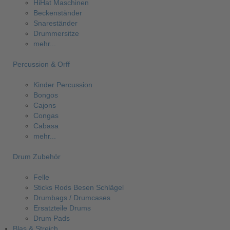
HiHat Maschinen
Beckenständer
Snareständer
Drummersitze
mehr...
Percussion & Orff
Kinder Percussion
Bongos
Cajons
Congas
Cabasa
mehr...
Drum Zubehör
Felle
Sticks Rods Besen Schlägel
Drumbags / Drumcases
Ersatzteile Drums
Drum Pads
Blas & Streich