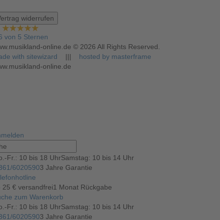
ertrag widerrufen
6 von 5 Sternen
w.musikland-online.de © 2026 All Rights Reserved.
de with sitewizard
|||
hosted by masterframe
w.musikland-online.de
nmelden
.-Fr.: 10 bis 18 Uhr
Samstag: 10 bis 14 Uhr
361/6020590
3 Jahre Garantie
lefonhotline
 25 € versandfrei
1 Monat Rückgabe
uche
zum Warenkorb
.-Fr.: 10 bis 18 Uhr
Samstag: 10 bis 14 Uhr
361/6020590
3 Jahre Garantie