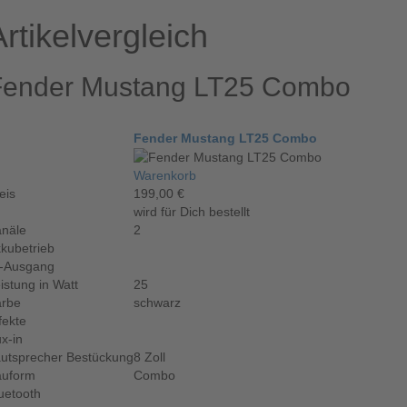
Artikelvergleich
Fender Mustang LT25 Combo
Fender Mustang LT25 Combo
Warenkorb
eis
199,00 €
wird für Dich bestellt
näle
2
kubetrieb
-Ausgang
istung in Watt
25
arbe
schwarz
fekte
x-in
utsprecher Bestückung
8 Zoll
auform
Combo
uetooth