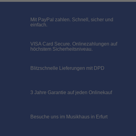
Mit PayPal zahlen. Schnell, sicher und
einfach.
VISA Card Secure. Onlinezahlungen auf
höchstem Sicherheitsniveau.
Blitzschnelle Lieferungen mit DPD
Roland V71 Sound Modul Retoure - RETOURE
2.449,00 EUR
Sofort lieferbar
3 Jahre Garantie auf jeden Onlinekauf
Besuche uns im Musikhaus in Erfurt