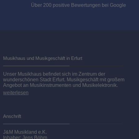
Über 200 positive Bewertungen bei Google
Rickenbacker RN95511 045-105 Rickenbacker Bass-Saiten
45,00 EUR
Sofort lieferbar
Musikhaus und Musikgeschäft in Erfurt
Unser Musikhaus befindet sich im Zentrum der
wunderschönen Stadt Erfurt. Musikgeschäft mit großem
Angebot an Musikinstrumenten und Musikelektronik.
weiterlesen
Anschrift
Maton EBG 808 C Nashville
J&M Musikland e.K.
Inhaber: Jens Böhm