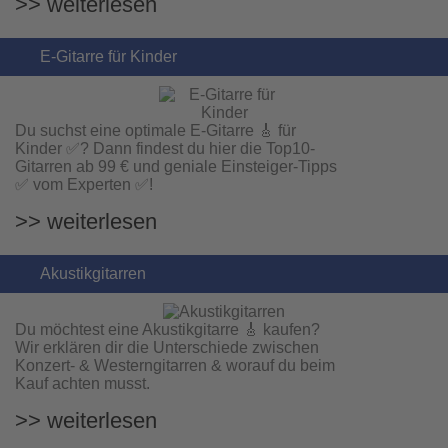
>> weiterlesen
Roland SH-01A Synthesizer Silber Retoure - RETOURE
E-Gitarre für Kinder
359,00 EUR
Sofort lieferbar
Du suchst eine optimale E-Gitarre 🎸 für
Kinder ✅? Dann findest du hier die Top10-
Gitarren ab 99 € und geniale Einsteiger-Tipps
✅ vom Experten ✅!
>> weiterlesen
Akustikgitarren
Du möchtest eine Akustikgitarre 🎸 kaufen?
Wir erklären dir die Unterschiede zwischen
Konzert- & Westerngitarren & worauf du beim
Pioneer DJ XDJ-AN All-in-One DJ System 2-Kanal Mini
Kauf achten musst.
1.149,00 EUR
Sofort lieferbar
>> weiterlesen