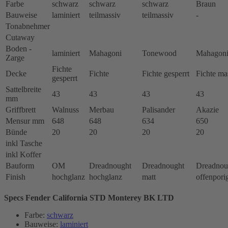
Farbe
schwarz
schwarz
schwarz
Braun
Bauweise
laminiert
teilmassiv
teilmassiv
-
Tonabnehmer
Cutaway
Boden -
laminiert
Mahagoni
Tonewood
Mahagon
Zarge
Fichte
Decke
Fichte
Fichte gesperrt
Fichte ma
gesperrt
Sattelbreite
43
43
43
43
mm
Griffbrett
Walnuss
Merbau
Palisander
Akazie
Mensur mm
648
648
634
650
Bünde
20
20
20
20
inkl Tasche
inkl Koffer
Bauform
OM
Dreadnought
Dreadnought
Dreadnou
Finish
hochglanz
hochglanz
matt
offenpori
Specs Fender California STD Monterey BK LTD
Farbe:
schwarz
Bauweise:
laminiert