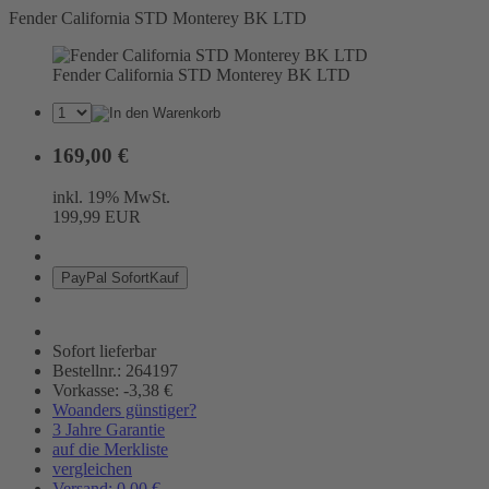
Fender California STD Monterey BK LTD
Fender California STD Monterey BK LTD
169,00 €
inkl. 19% MwSt.
199,99 EUR
Pay
Pal
Sofort
Kauf
Sofort lieferbar
Bestellnr.: 264197
Vorkasse: -3,38 €
Woanders günstiger?
3 Jahre Garantie
auf die Merkliste
vergleichen
Versand: 0,00 €