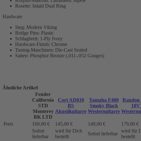
Korpus-Material: Laminated Sapele
Rosette: Inlaid Dual Ring
Hardware
Steg: Modern Viking
Bridge Pins: Plastic
Schlagbrett: 1-Ply Ivory
Hardware-Finish: Chrome
Tuning-Maschinen: Die-Cast Sealed
Saiten: Phosphor Bronze (.011-.052 Gauges)
Ähnliche Artikel
Fender
California
Cort AD810
Yamaha F400
Randon
STD
BS
Smoky Black
10V
Monterey
Akustikgitarre
Westerngitarre
Westerng
BK LTD
Preis
169,00 €
145,00 €
149,00 €
179,00 €
Sofort
wird für Dich
wird für 
Sofort lieferbar
lieferbar
bestellt
bestellt