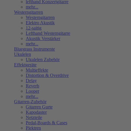
lefthand Konzertgitarre
mehr...
Westerngitarren
Westerngitarren
Elektro Akustik
12-saitig
Lefthand Westerngitarre
Akustik Verstärker
mehr...
Bluegrass Instrumente
Ukulelen
Ukulelen Zubehör
Effektgeräte
Multieffekte
Distortion & Overdrive
Delay
Reverb
Looper
mehr...
Gitarren-Zubehör
Gitarren Gurte
Kapodaster
Netzteile
Pedal-Boards & Cases
Plektren