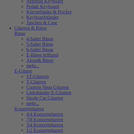
Netzteile Keyboard
Pedale Keyboard
Klavierbänke & Hocker
Keyboardständer
Taschen & Case
Gitarren & Bässe
Bässe
4-Saiter Bässe
5-Saiter Bässe
6-Saiter Bässe
E-Bässe lefthand
Akustik Bässe
mehr...
E-Gitarre
ST-Gitarren
T-Gitarren
Custom Shop Gitarren
Linkshänder E-Gitarren
Single Cut Gitarren
mehr...
Konzertgitarren
4/4 Konzertgitarren
7/8 Konzertgitarren
3/4 Konzertgitarren
1/2 Konzertgitarren