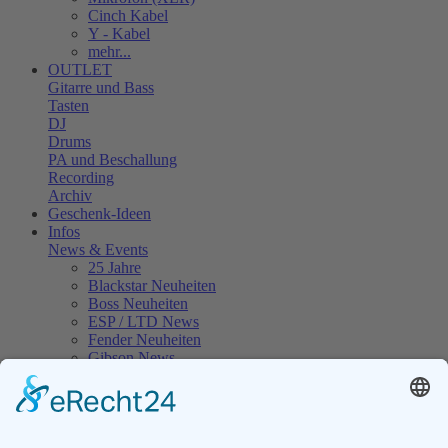
Cinch Kabel
Y - Kabel
mehr...
OUTLET
Gitarre und Bass
Tasten
DJ
Drums
PA und Beschallung
Recording
Archiv
Geschenk-Ideen
Infos
News & Events
25 Jahre
Blackstar Neuheiten
Boss Neuheiten
ESP / LTD News
Fender Neuheiten
Gibson News
Gretsch Guitar News
Ibanez News
Jackson News
Kawai Neuheiten
Korg News