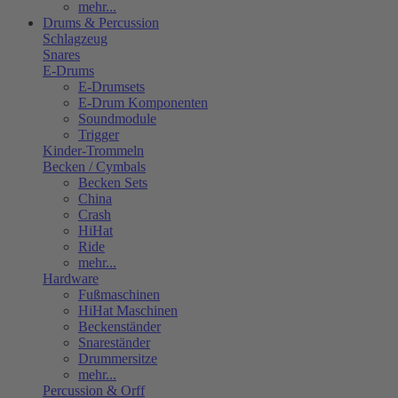
mehr...
Drums & Percussion
Schlagzeug
Snares
E-Drums
E-Drumsets
E-Drum Komponenten
Soundmodule
Trigger
Kinder-Trommeln
Becken / Cymbals
Becken Sets
China
Crash
HiHat
Ride
mehr...
Hardware
Fußmaschinen
HiHat Maschinen
Beckenständer
Snareständer
Drummersitze
mehr...
Percussion & Orff