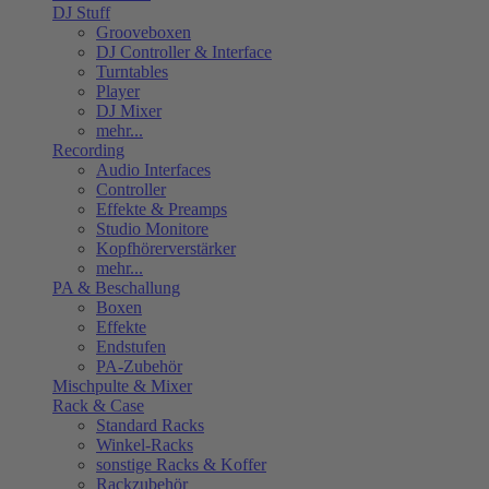
DJ Stuff
Grooveboxen
DJ Controller & Interface
Turntables
Player
DJ Mixer
mehr...
Recording
Audio Interfaces
Controller
Effekte & Preamps
Studio Monitore
Kopfhörerverstärker
mehr...
PA & Beschallung
Boxen
Effekte
Endstufen
PA-Zubehör
Mischpulte & Mixer
Rack & Case
Standard Racks
Winkel-Racks
sonstige Racks & Koffer
Rackzubehör