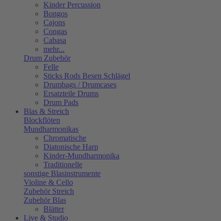
Kinder Percussion
Bongos
Cajons
Congas
Cabasa
mehr...
Drum Zubehör
Felle
Sticks Rods Besen Schlägel
Drumbags / Drumcases
Ersatzteile Drums
Drum Pads
Blas & Streich
Blockflöten
Mundharmonikas
Chromatische
Diatonische Harp
Kinder-Mundharmonika
Traditionelle
sonstige Blasinstrumente
Violine & Cello
Zubehör Streich
Zubehör Blas
Blätter
Live & Studio