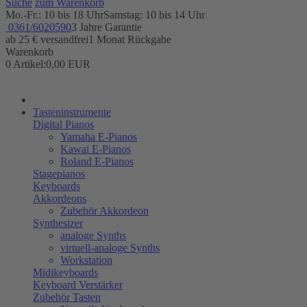
Suche
zum Warenkorb
Mo.-Fr.: 10 bis 18 Uhr
Samstag: 10 bis 14 Uhr
0361/6020590
3 Jahre Garantie
ab 25 € versandfrei
1 Monat Rückgabe
Warenkorb
0 Artikel:
0,00 EUR
Tasteninstrumente
Digital Pianos
Yamaha E-Pianos
Kawai E-Pianos
Roland E-Pianos
Stagepianos
Keyboards
Akkordeons
Zubehör Akkordeon
Synthesizer
analoge Synths
virtuell-analoge Synths
Workstation
Midikeyboards
Keyboard Verstärker
Zubehör Tasten