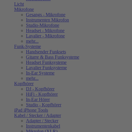
Licht
Mikrofone
Gesangs - Mikrofone
Instrumenten Mikrofon
Studio-Mikrofone
Headset - Mikrofone
Lavalier - Mikrofone
mehr...
Funk-Systeme
Handsender Funksets
Gitarre & Bass Funksysteme
Headset Funksysteme
Lavalier Funksysteme
In-Ear Systeme
mehr...
Kopfhörer
DJ - Kopfhörer
HiFi - Kopfhörer
In-Ear Hörer
Studio - Kopfhörer
iPad iPhone Tools
Kabel / Stecker / Adapter
Adapter / Stecker
Instrumentenkabel
Mikrofon (XLR)